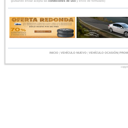
(pulsando enviar acepta las
condiciones de uso
y envío de formulario)
INICIO
VEHÍCULO NUEVO
VEHÍCULO OCASIÓN
PROM
|
|
|
copyr