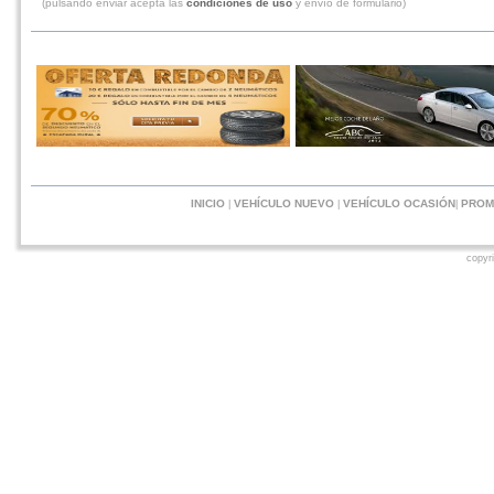
(pulsando enviar acepta las
condiciones de uso
y envío de formulario)
INICIO
VEHÍCULO NUEVO
VEHÍCULO OCASIÓN
PROM
|
|
|
copyr